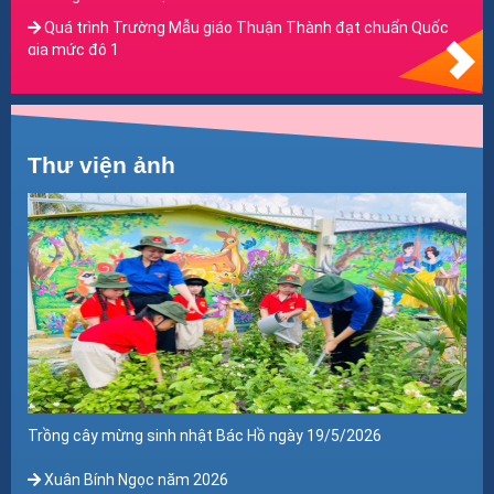
TẬP HUẤN PHÒNG CHÁY CHỮA CHÁY
Quá trình Trường Mẫu giáo Thuận Thành đạt chuẩn Quốc
gia mức độ 1
BÀN TAY KHÉO LÉO CỦA CÁC CÔ TRƯỜNG MG THUẬN
THÀNH
Câu chuyện "Sự tích Hoa mào gà"
Thư viện ảnh
Câu chuyện "Sự tích hoa mùa xuân"
Câu chuyện "Cây rau của Thỏ Út"
Câu chuyện "Cô bé Quàng khăn đỏ"
Câu chuyện "Gà Tơ đi học"
Trồng cây mừng sinh nhật Bác Hồ ngày 19/5/2026
Xuân Bính Ngọc năm 2026