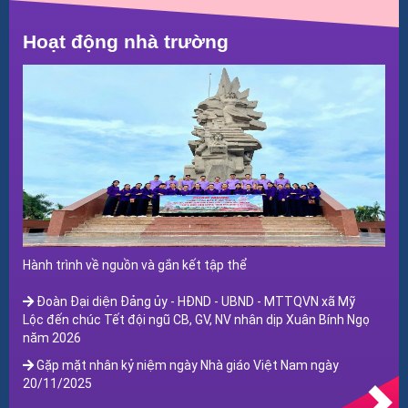
năm 2025
Thông báo về việc công khai kinh phí giữ trẻ trong hè tháng
Hoạt động nhà trường
7/2025
Thông báo về việc đóng tiền giữ trẻ trong hè tháng 7 năm
2025
Thông báo công khai đối chiếu kinh phí ngân quý 02/2025
Thông báo về việc công khai kinh phí giữ trẻ trong hè tháng
6/2025
Thông báo về việc đóng tiền giữ trẻ trong hè tháng 6 năm
2025
Công khai phương hướng chiến lược xây dựng và phát triển
nhà trường giai đoạn 2025-2030
Hành trình về nguồn và gắn kết tập thể
Thông báo công khai đối chiếu kinh phí ngân quý 01/2025
Đoàn Đại diện Đảng ủy - HĐND - UBND - MTTQVN xã Mỹ
Thông báo về việc công khai đối chiếu kinh phí ngân sách
Lộc đến chúc Tết đội ngũ CB, GV, NV nhân dịp Xuân Bính Ngọ
năm 2024
năm 2026
Gặp mặt nhân kỷ niệm ngày Nhà giáo Việt Nam ngày
20/11/2025