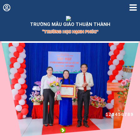
TRƯỜNG MẪU GIÁO THUẬN THÀNH
TRƯỜNG HỌC HẠNH PHÚC
1
2
3
4
5
6
7
8
9